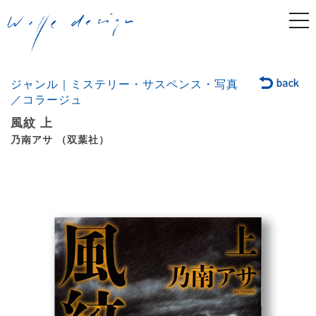
togg
navi
ジャンル｜ミステリー・サスペンス・写真
／コラージュ
風紋 上
乃南アサ （双葉社）