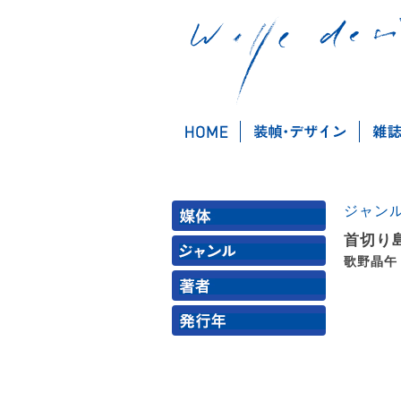
ジャン
首切り
歌野晶午