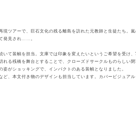
再現ツアーで、巨石文化の残る離島を訪れた元教師と生徒たち。嵐
て発見され……。
続いて装幀を担当。文庫では印象を変えたいというご希望を受け、
切れる桟橋を舞台とすることで、クローズドサークルものらしい閉
の姿がショッキングで、インパクトのある装幀となりました。
など、本文付き物のデザインも担当しています。カバービジュアル