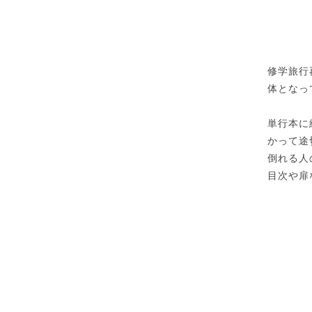
修学旅行
体となっ
単行本に
かって途
倒れる人
目次や扉