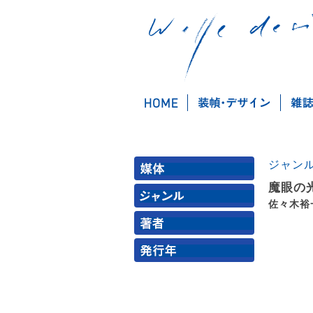
ジャン
魔眼の
佐々木裕