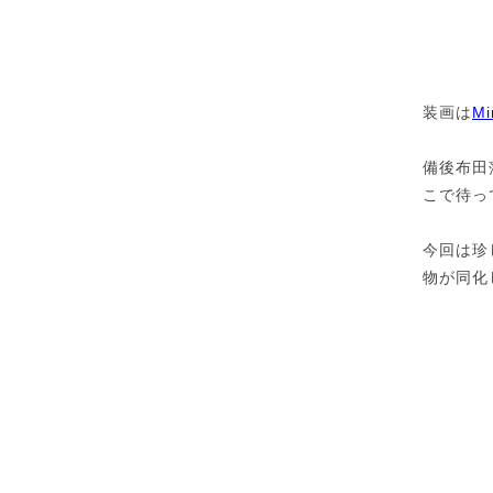
装画は
Mi
備後布田
こで待っ
今回は珍
物が同化