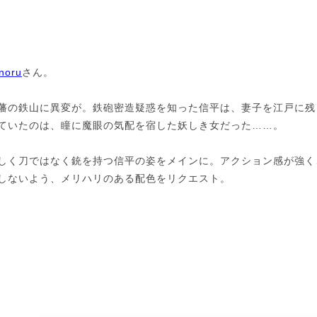
noru
さん。
藩の鉄山に異変が。鉄砲密造疑惑を知った信平は、妻子を江戸に残
ていたのは、瞳に魔眼の気配を宿した妖しき女だった……。
しく刀ではなく銃を持つ信平の姿をメインに。アクション感が強く
しないよう、メリハリのある配色をリクエスト。