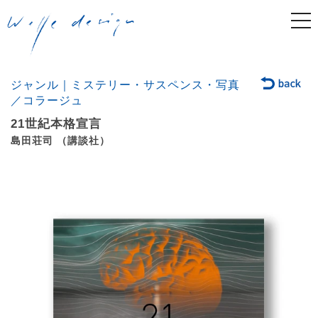
togg
navi
ジャンル｜ミステリー・サスペンス・写真
／コラージュ
21世紀本格宣言
島田荘司 （講談社）