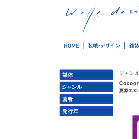
ジャン
Coco
夏原エヰ