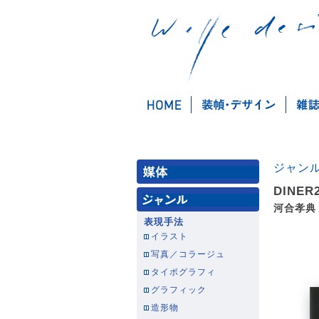
ジャン
DINER
河合孝典
表現手法
イラスト
写真／コラージュ
タイポグラフィ
グラフィック
造形物