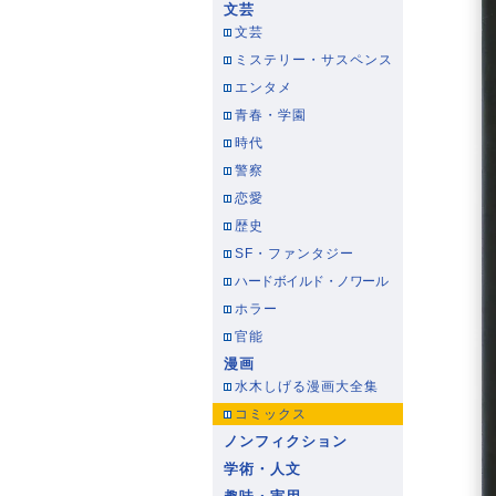
文芸
文芸
ミステリー・サスペンス
エンタメ
青春・学園
時代
警察
恋愛
歴史
SF・ファンタジー
ハードボイルド・ノワール
ホラー
官能
漫画
水木しげる漫画大全集
コミックス
ノンフィクション
学術・人文