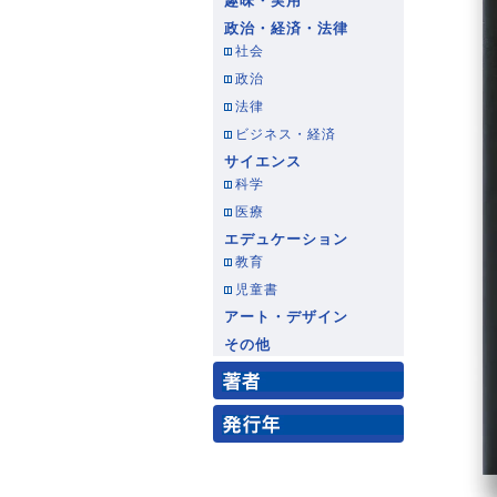
趣味・実用
政治・経済・法律
社会
政治
法律
ビジネス・経済
サイエンス
科学
医療
エデュケーション
教育
児童書
アート・デザイン
その他