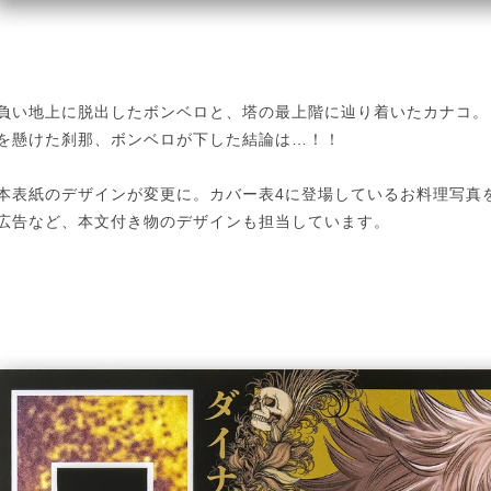
負い地上に脱出したボンベロと、塔の最上階に辿り着いたカナコ。
を懸けた刹那、ボンベロが下した結論は…！！
本表紙のデザインが変更に。カバー表4に登場しているお料理写真
広告など、本文付き物のデザインも担当しています。