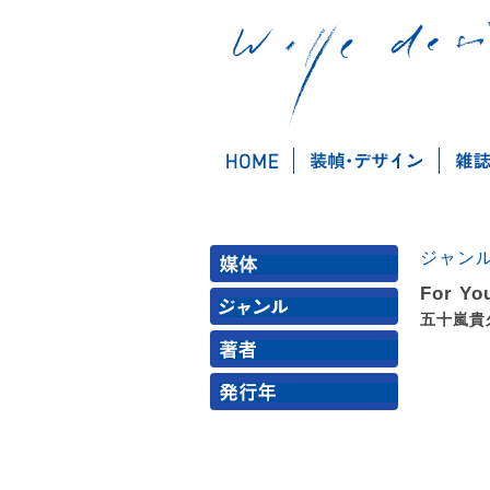
ジャン
For Yo
五十嵐貴