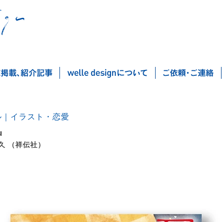
ル｜イラスト・恋愛
u
久 （祥伝社）