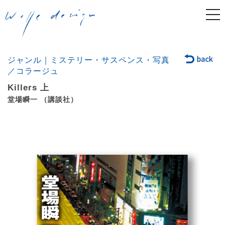
togg
navi
ジャンル｜ミステリー・サスペンス・写真
／コラージュ
Killers 上
堂場瞬一 （講談社）