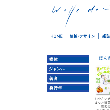
おやさい
まなぶ野
識図