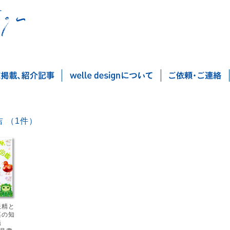
ぽん吉 （1件）
Post navigation
妖精と
菜の知
鑑