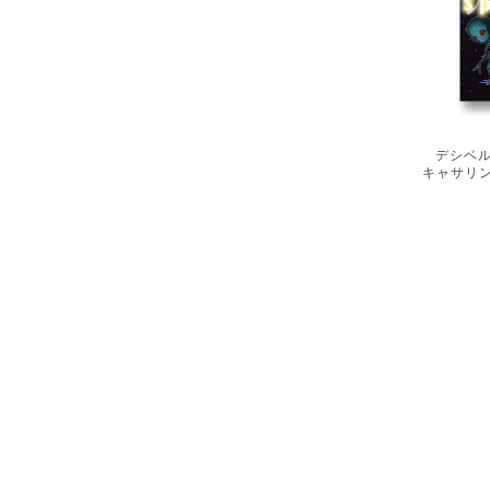
デシベ
キャサリ