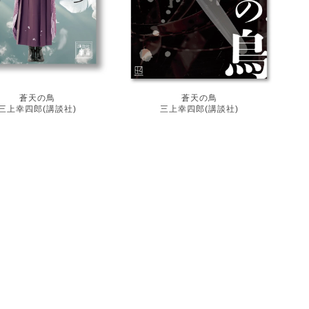
蒼天の鳥
蒼天の鳥
三上幸四郎(講談社)
三上幸四郎(講談社)