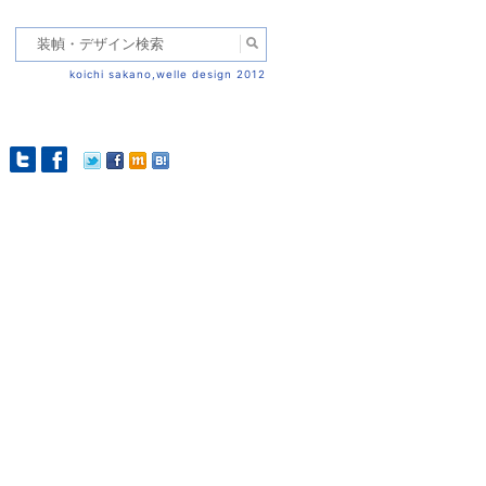
koichi sakano,welle design 2012
st navigation