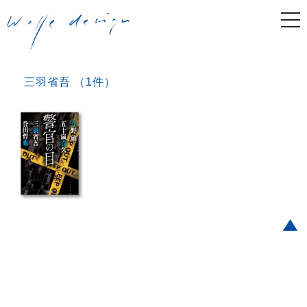
togg
navi
三羽省吾 （1件）
Post navigation