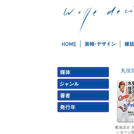
菊池涼介 
ッセージB