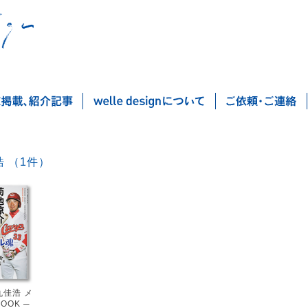
丸佳浩 （1件）
Post navigation
丸佳浩 メ
OOK ─