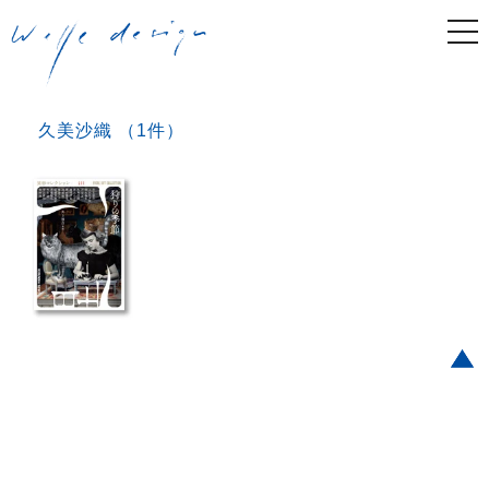
togg
navi
久美沙織 （1件）
Post navigation