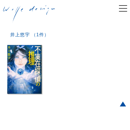
togg
navi
井上悠宇 （1件）
Post navigation