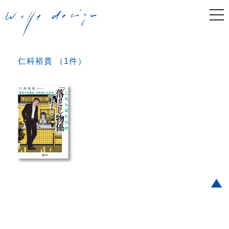
togg
navi
仁科裕貴 （1件）
Post navigation