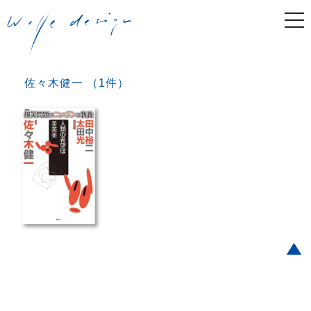
togg
navi
佐々木健一 （1件）
Post navigation