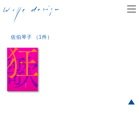
togg
navi
佐伯琴子 （1件）
Post navigation