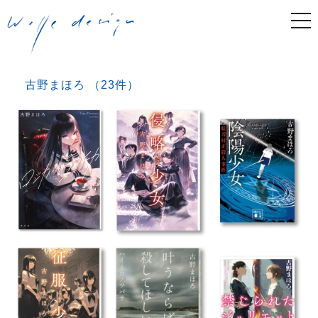
togg
navi
古野まほろ （23件）