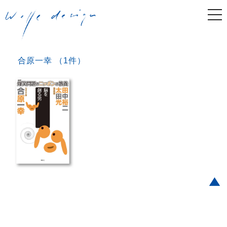
togg
navi
合原一幸 （1件）
Post navigation