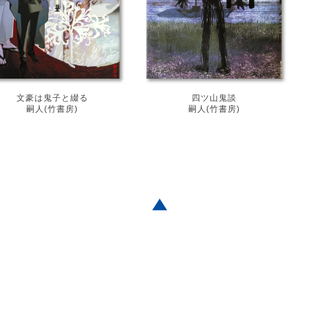
文豪は鬼子と綴る
四ツ山鬼談
嗣人(竹書房)
嗣人(竹書房)