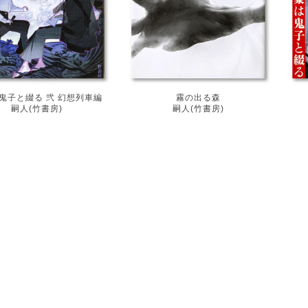
鬼子と綴る 弐 幻想列車編
霧の出る森
嗣人(竹書房)
嗣人(竹書房)
navigation