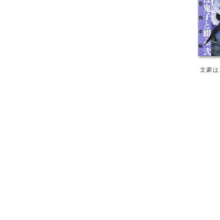
文豪は
Post 