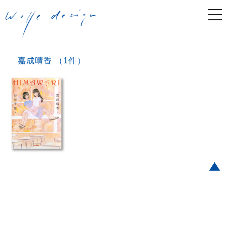
togg
navi
嘉成晴香 （1件）
Post navigation