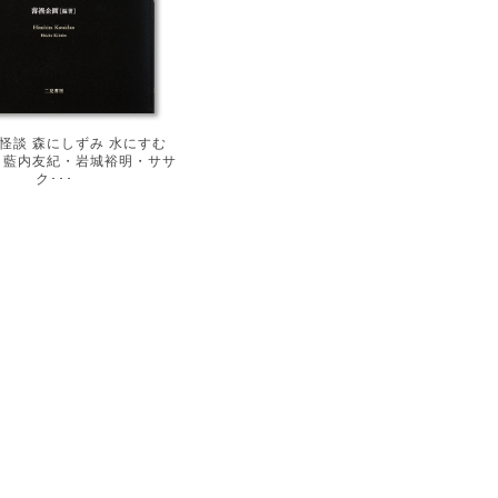
怪談 森にしずみ 水にすむ
・藍内友紀・岩城裕明・ササ
ク･･･