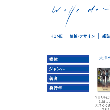
Y田A子に
は難し
大澤めぐみ
文社)