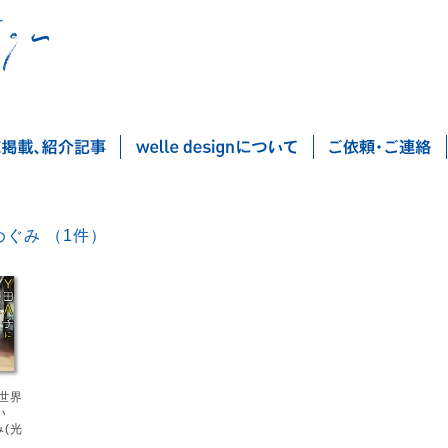
大澤めぐみ （1件）
Post navigation
世界
い
(光