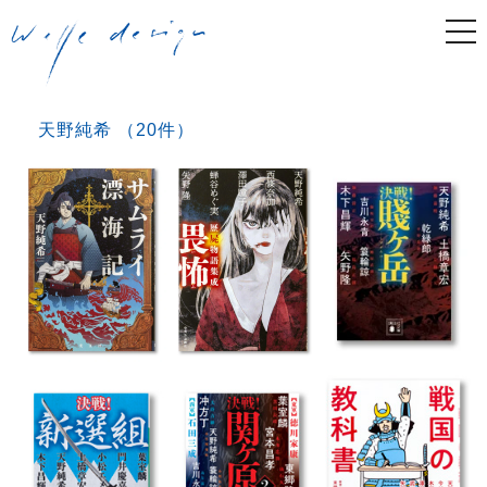
togg
navi
天野純希 （20件）