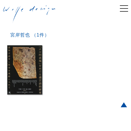
togg
navi
宮岸哲也 （1件）
Post navigation