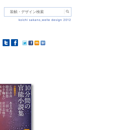
koichi sakano,welle design 2012
Post
navigation