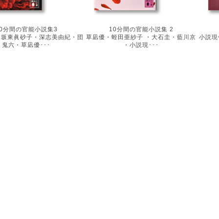
10分間の官能小説集3
10分間の官能小説集 2
・坂東眞砂子・深志美由紀・団
草凪優・蛭田亜紗子 ・大石圭・藍川京
小説現
鬼六・草凪優･･･
・小説現･･･