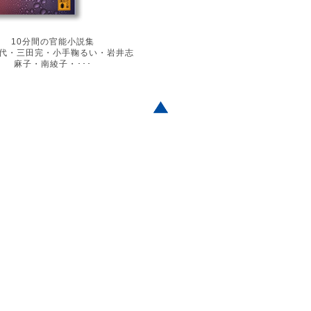
10分間の官能小説集
代・三田完・小手鞠るい・岩井志
麻子・南綾子・･･･