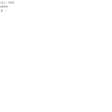
い lost
 name
ま･･･