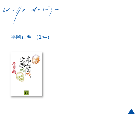
togg
navi
平岡正明 （1件）
Post navigation