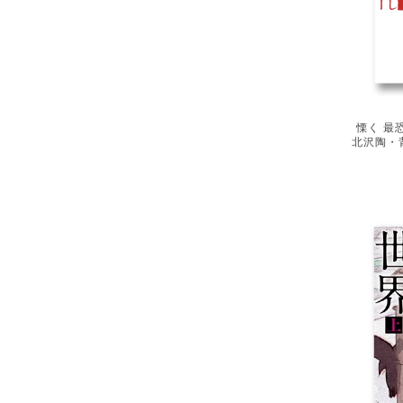
慄く 最
北沢陶・