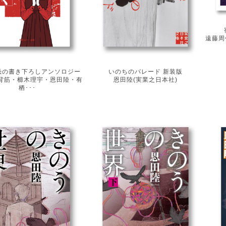
遠藤周
恐の書き下ろしアンソロジー
いのちのパレード 新装版
背筋・櫛木理宇・恩田陸・有
恩田陸(実業之日本社)
栖･･･