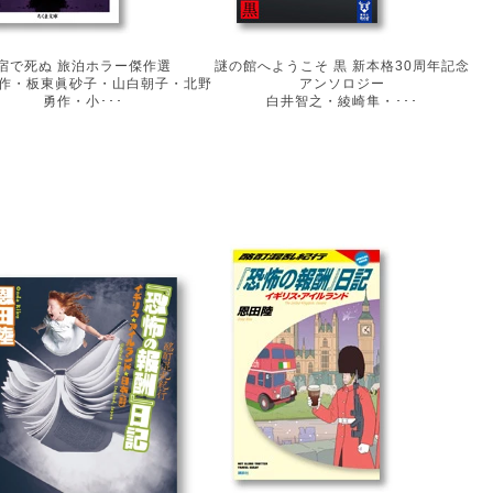
宿で死ぬ 旅泊ホラー傑作選
謎の館へようこそ 黒 新本格30周年記念
作・板東眞砂子・山白朝子・北野
アンソロジー
勇作・小･･･
白井智之・綾崎隼・･･･