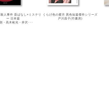
殺人事件 昔ばなし×ミステリ
くらげ色の蜜月 異色短篇傑作シリーズ
ー 日本篇
戸川昌子(竹書房)
朗・高木彬光・井沢･･･
navigation