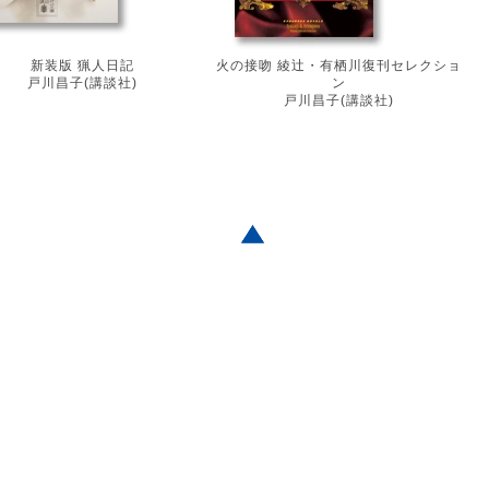
新装版 猟人日記
火の接吻 綾辻・有栖川復刊セレクショ
戸川昌子(講談社)
ン
戸川昌子(講談社)