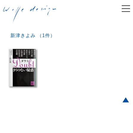
togg
navi
新津きよみ （1件）
Post navigation