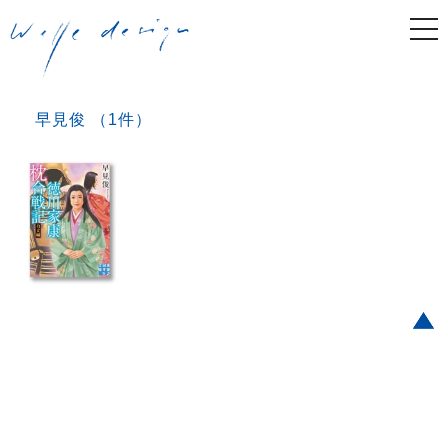
togg
navi
早見俊 （1件）
Post navigation