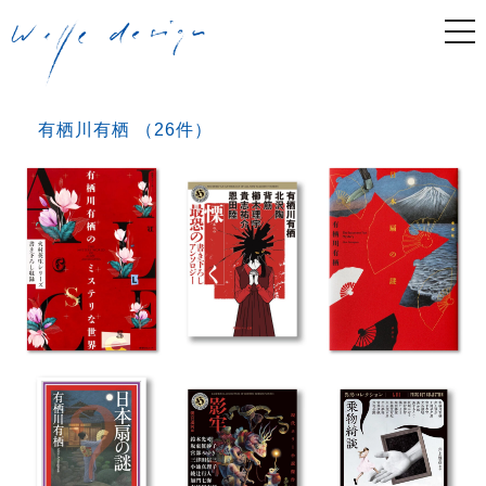
togg
navi
有栖川有栖 （26件）