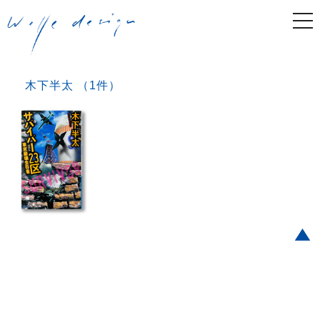
togg
navi
木下半太 （1件）
Post navigation