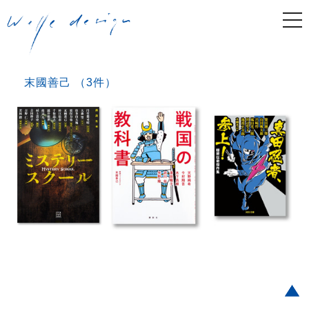
togg
navi
末國善己 （3件）
Post navigation