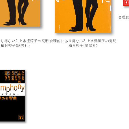
合理
り得ない2 上水流涼子の究明
合理的にあり得ない2 上水流涼子の究明
柚月裕子(講談社)
柚月裕子(講談社)
Post navigation