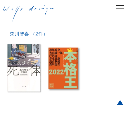
togg
navi
森川智喜 （2件）
Post navigation