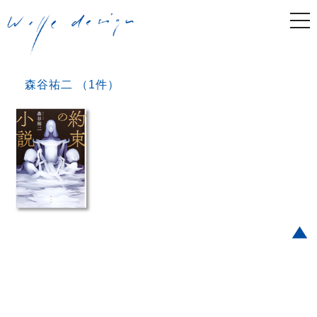
togg
navi
森谷祐二 （1件）
Post navigation