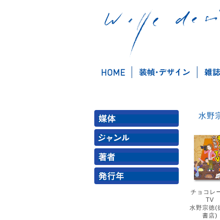
チョコレ
TV
水野宗徳(
書店)