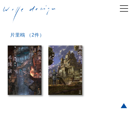
togg
navi
片里鴎 （2件）
Post navigation