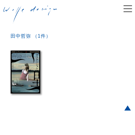
togg
navi
田中哲弥 （1件）
Post navigation