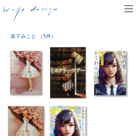
togg
navi
真下みこと （5件）
Post navigation