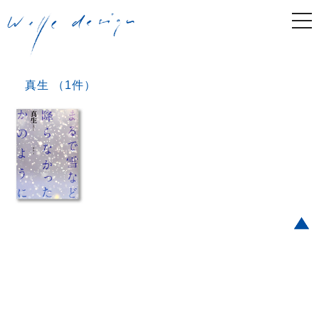
togg
navi
真生 （1件）
Post navigation