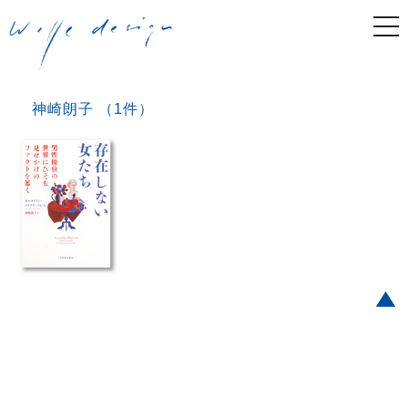
togg
navi
神崎朗子 （1件）
Post navigation