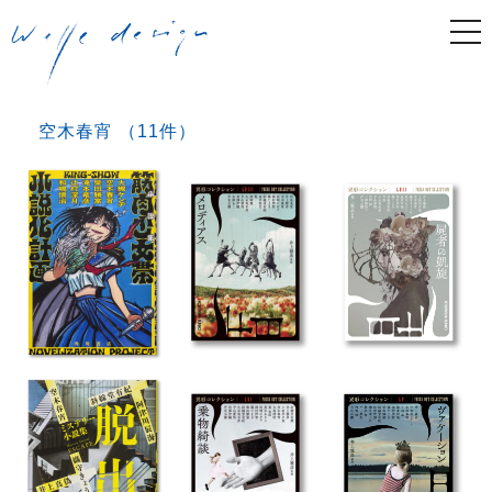
togg
navi
空木春宵 （11件）