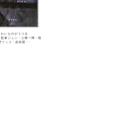
こわいものがうつる
・藍峯ジュン・上條一輝・狐
野ツッコ・皮肉屋･･･