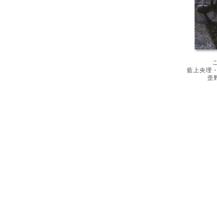
藍上央理
歪