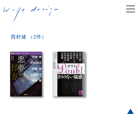
togg
navi
西村健 （2件）
Post navigation