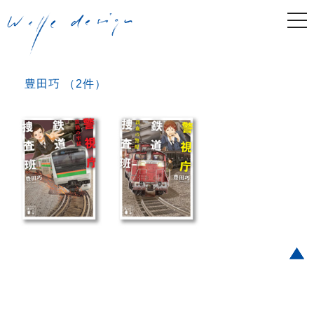
togg
navi
豊田巧 （2件）
Post navigation