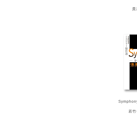
貴
Symph
若竹