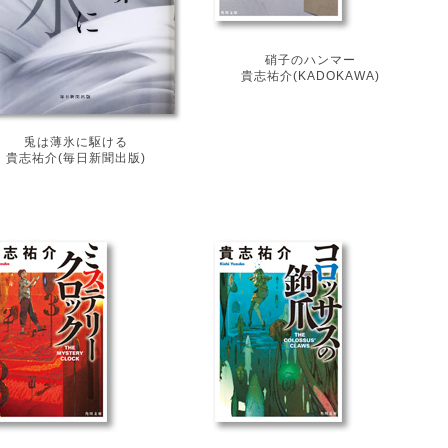
硝子のハンマー
貴志祐介(KADOKAWA)
兎は薄氷に駆ける
貴志祐介(毎日新聞出版)