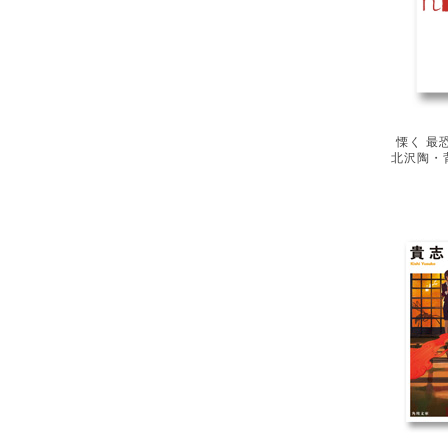
慄く 最
北沢陶・