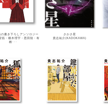
恐の書き下ろしアンソロジー
さかさ星
背筋・櫛木理宇・恩田陸・有
貴志祐介(KADOKAWA)
栖･･･