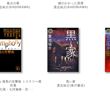
狐火の家
鍵のかかった部屋
志祐介(KADOKAWA)
貴志祐介(KADOKAWA)
ony 漆黒の交響曲 ミステリー傑
黒い家
作選
貴志祐介(角川書店)
七海・七河迦南・宮･･･